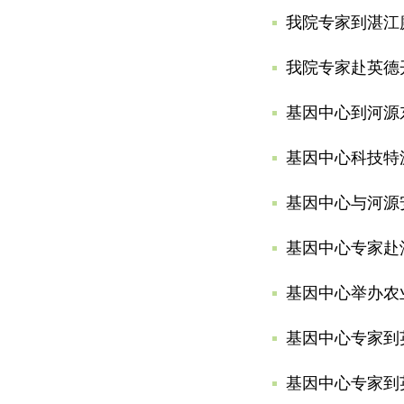
我院专家到湛江
我院专家赴英德
基因中心到河源
基因中心科技特
基因中心与河源
基因中心专家赴
基因中心举办农
基因中心专家到
基因中心专家到