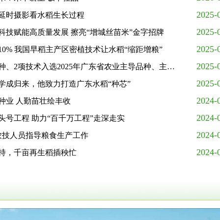
2025-
延时摄影看水稻生长过程
2025-
科技赋能高质量发展 擦亮“增城丝苗米”金字招牌
2025-
0% 我国早稻主产区密植技术让水稻“缩距增粮”
2025-
省农科院水稻所17个品种、2项技术入选2025年广东省农业主导品种、主推技术
2025-
学成归来，他致力打造广东水稻“种芯”
2024-
种业 人勤苗壮绘丰收
2024-
头号工程 助力“百千万工程”走深走实
2024-
 农技人员指导粮食生产工作
2024-
持，千亩再生稻插秧忙