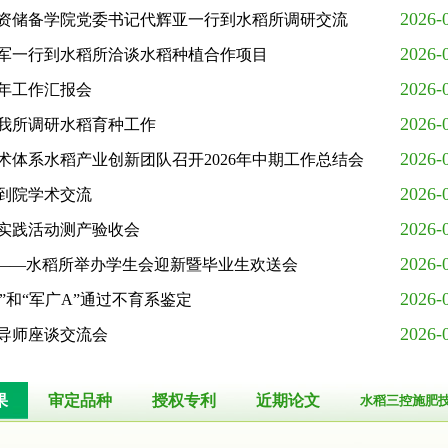
2026-
资储备学院党委书记代辉亚一行到水稻所调研交流
2026-
军一行到水稻所洽谈水稻种植合作项目
2026-
半年工作汇报会
2026-
我所调研水稻育种工作
2026-
术体系水稻产业创新团队召开2026年中期工作总结会
2026-
到院学术交流
2026-
实践活动测产验收会
2026-
”——水稻所举办学生会迎新暨毕业生欢送会
2026-
”和“军广A”通过不育系鉴定
广东省现代农业产业技术体系水稻产业创新团队召开2026年中期工作总结会
2026-
导师座谈交流会
果
审定品种
授权专利
近期论文
水稻三控施肥