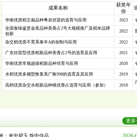
获奖年
成果名称
份
华南优质稻主栽品种粤农丝苗的选育与应用
2023
全国食味鉴赏金奖品种美香占2号大规模推广及稻米品牌
2022
创新
杂交稻优质不育系泰丰A的创制与应用
2022
广东丝苗型优质稻新品种美香占2号的选育及应用
2021
华南优质常规超级稻新品种培育与应用
2020
水稻优质多穗型恢复系广恢998的选育及其应用
2019
高档优质杂交水稻新品种桃优香占选育与应用（参加）
2018
更多
2026-
米：米中碧玉 饭中佳品