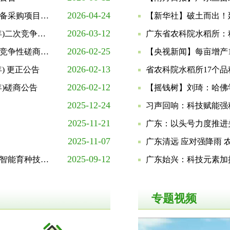
2026-04-24
农作物种质资源精准鉴定水稻镉低积累表型鉴定平台及配套设备采购项目招标公告
【新华社】破土而出！
2026-03-12
广东省农业科学院水稻研究所农药、肥料产品采购项目(2026年)二次竞争性磋商公告
广东省农科院水稻所：
2026-02-25
农作物种质资源精准鉴定所需基因组测试及数字化考种仪采购竞争性磋商公告
【央视新闻】每亩增产1
2026-02-13
) 更正公告
2026-02-12
年)磋商公告
【摇钱树】刘琦：哈佛
2025-12-24
习声回响：科技赋能强
2025-11-21
广东：以头号力度推进
2025-11-07
广东清远 应对强降雨
2025-09-12
水稻智能化生物育种平台建设及突破性品种培育——杂交水稻智能育种技术研究项目配套设备采购竞争性磋商公告
广东始兴：科技元素加
专题视频