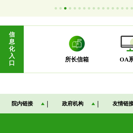
信
息
化
入
所长信箱
OA
口
院内链接
政府机构
友情链