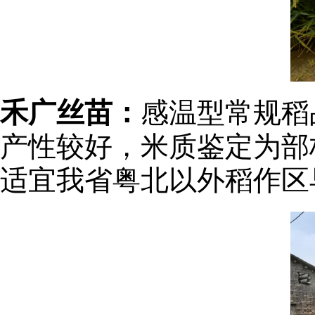
禾广丝苗：
感温型常规稻
产性较好，米质鉴定为部
适宜我省粤北以外稻作区