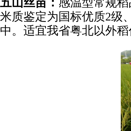
五山丝苗：
感温型常规稻
米质鉴定为国标优质2级
中。适宜我省粤北以外稻