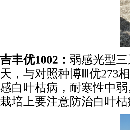
吉丰优1002：
弱感光型三
天，与对照种博Ⅲ优27
感白叶枯病，耐寒性中弱
栽培上要注意防治白叶枯