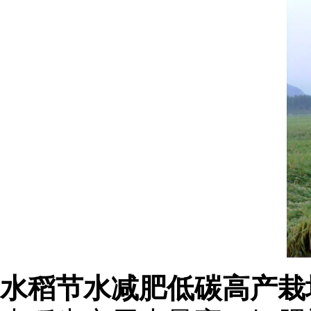
水稻节水减肥低碳高产栽