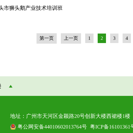
头市狮头鹅产业技术培训班
第一页
上一页
1
2
3
4
接
地址：广州市天河区金颖路20号创新大楼西裙楼1楼 邮
粤公网安备44010602013764号
粤ICP备16101361