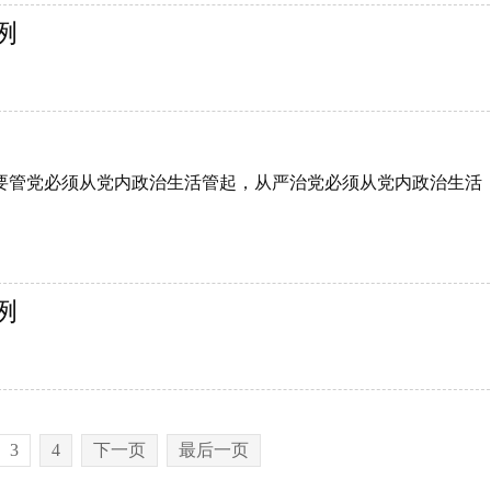
例
要管党必须从党内政治生活管起，从严治党必须从党内政治生活
例
3
4
下一页
最后一页