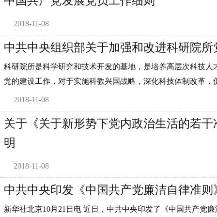
中国共产党发展党员工作细则
2018-11-08
中共中央组织部关于加强和改进科研院所
科研院所是科学研究和技术开发的基地，是培养高层次科技人
党的建设工作，对于实施科教兴国战略，深化科技体制改革，
2018-11-08
关于《关于新形势下党内政治生活的若干
明
2018-11-08
中共中央印发《中国共产党廉洁自律准则
新华社北京10月21日电 近日，中共中央印发了《中国共产