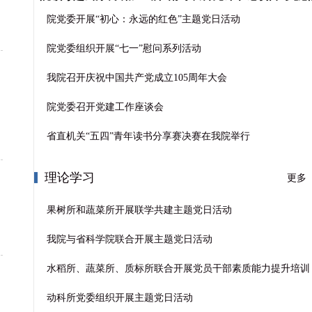
院党委开展“初心：永远的红色”主题党日活动
院党委组织开展“七一”慰问系列活动
我院召开庆祝中国共产党成立105周年大会
院党委召开党建工作座谈会
省直机关“五四”青年读书分享赛决赛在我院举行
理论学习
更多
果树所和蔬菜所开展联学共建主题党日活动
我院与省科学院联合开展主题党日活动
水稻所、蔬菜所、质标所联合开展党员干部素质能力提升培训
动科所党委组织开展主题党日活动