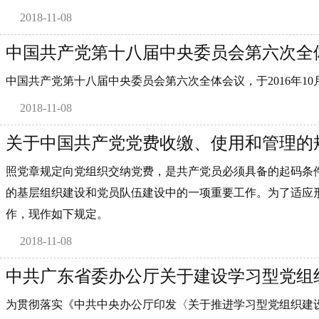
2018-11-08
中国共产党第十八届中央委员会第六次全
中国共产党第十八届中央委员会第六次全体会议，于2016年10月
2018-11-08
关于中国共产党党费收缴、使用和管理的
照党章规定向党组织交纳党费，是共产党员必须具备的起码条
的基层组织建设和党员队伍建设中的一项重要工作。为了适应
作，现作如下规定。
2018-11-08
中共广东省委办公厅关于建设学习型党组
为贯彻落实《中共中央办公厅印发〈关于推进学习型党组织建设的意