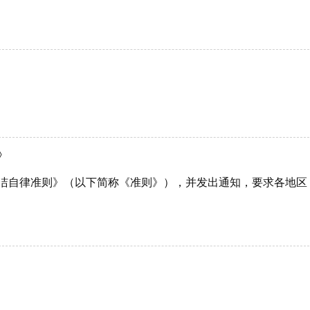
》
党廉洁自律准则》（以下简称《准则》），并发出通知，要求各地区