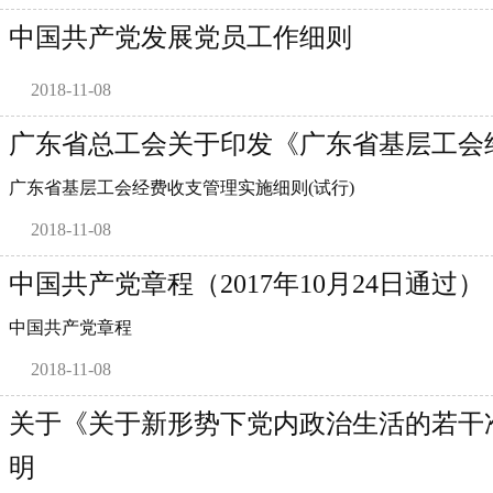
中国共产党发展党员工作细则
2018-11-08
广东省总工会关于印发《广东省基层工会经
广东省基层工会经费收支管理实施细则(试行)
2018-11-08
中国共产党章程（2017年10月24日通过）
中国共产党章程
2018-11-08
关于《关于新形势下党内政治生活的若干
明