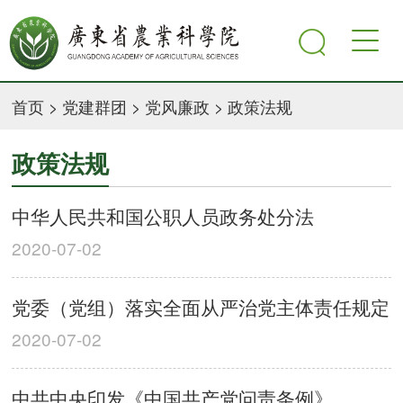
首页
>
党建群团
>
党风廉政
>
政策法规
政策法规
中华人民共和国公职人员政务处分法
2020-07-02
党委（党组）落实全面从严治党主体责任规定
2020-07-02
中共中央印发《中国共产党问责条例》