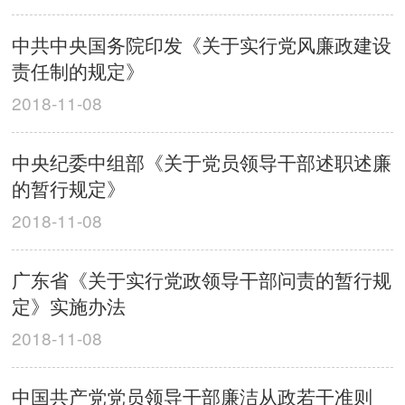
中共中央国务院印发《关于实行党风廉政建设
责任制的规定》
2018-11-08
中央纪委中组部《关于党员领导干部述职述廉
的暂行规定》
2018-11-08
广东省《关于实行党政领导干部问责的暂行规
定》实施办法
2018-11-08
中国共产党党员领导干部廉洁从政若干准则