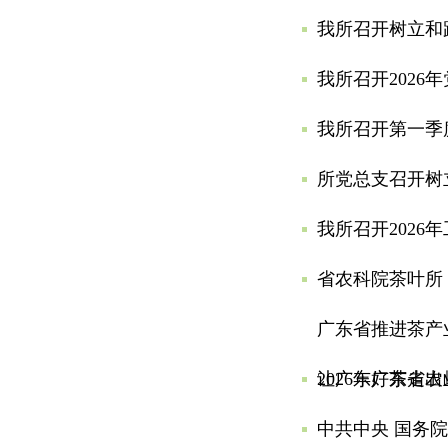
我所召开树立和
我所召开202
我所召开第一季
所党总支召开树
我所召开2026
省农科院茶叶所
广东省推进茶产
让广东好茶走出
2026年广东省
中共中央 国务