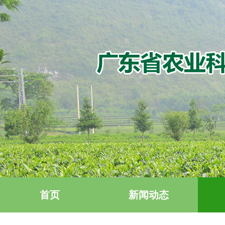
首页
新闻动态