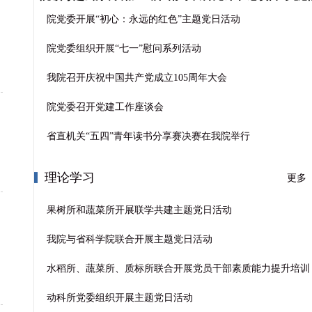
院党委开展“初心：永远的红色”主题党日活动
院党委组织开展“七一”慰问系列活动
我院召开庆祝中国共产党成立105周年大会
院党委召开党建工作座谈会
省直机关“五四”青年读书分享赛决赛在我院举行
理论学习
更多
果树所和蔬菜所开展联学共建主题党日活动
我院与省科学院联合开展主题党日活动
水稻所、蔬菜所、质标所联合开展党员干部素质能力提升培训
动科所党委组织开展主题党日活动