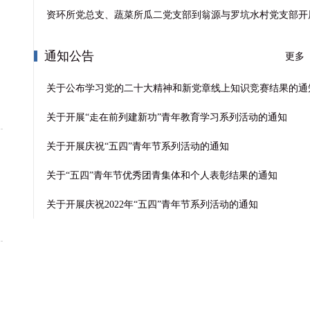
通知公告
更多
关于公布学习党的二十大精神和新党章线上知识竞赛结果的通
关于开展“走在前列建新功”青年教育学习系列活动的通知
关于开展庆祝“五四”青年节系列活动的通知
关于“五四”青年节优秀团青集体和个人表彰结果的通知
关于开展庆祝2022年“五四”青年节系列活动的通知