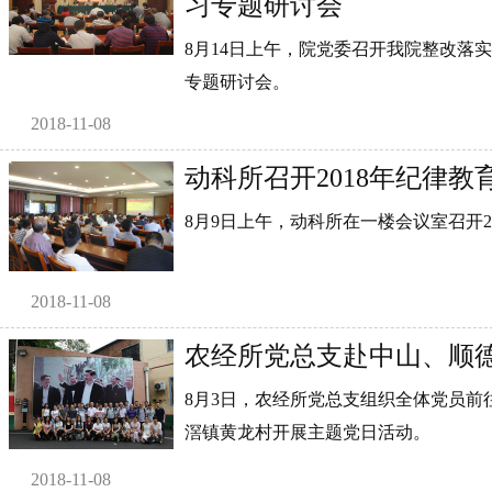
习专题研讨会
8月14日上午，院党委召开我院整改落
专题研讨会。
2018-11-08
动科所召开2018年纪律
8月9日上午，动科所在一楼会议室召开2
2018-11-08
农经所党总支赴中山、顺
8月3日，农经所党总支组织全体党员
滘镇黄龙村开展主题党日活动。
2018-11-08