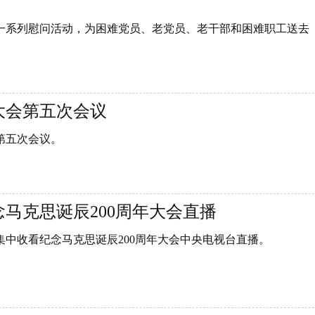
一系列慰问活动，为困难党员、老党员、老干部和困难职工送去
大会第五次会议
第五次会议。
马克思诞辰200周年大会直播
集中收看纪念马克思诞辰200周年大会中央电视台直播。