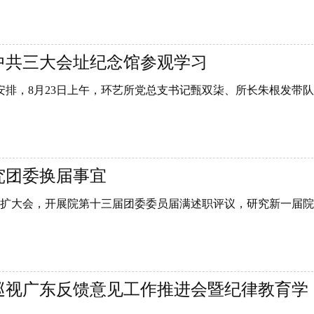
中共三大会址纪念馆参观学习
动安排，8月23日上午，环艺所党总支书记甄双柒、所长朱根发带队
。
究团委换届事宜
员扩大会，开展院第十三届团委委员届满述职评议，研究新一届院
巡视广东反馈意见工作推进会暨纪律教育学