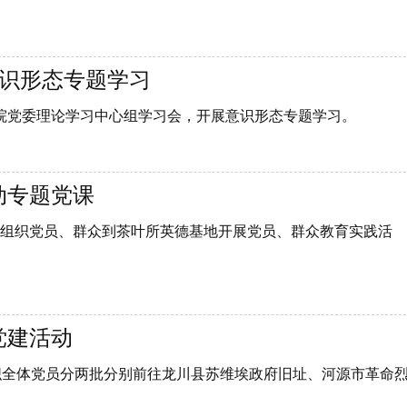
意识形态专题学习
院党委理论学习中心组学习会，开展意识形态专题学习。
动专题党课
合组织党员、群众到茶叶所英德基地开展党员、群众教育实践活
党建活动
总支组织全体党员分两批分别前往龙川县苏维埃政府旧址、河源市革命