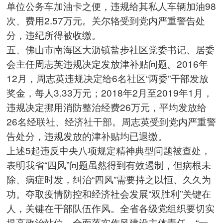
单位公务车加油卡之便，违规给其私人车辆加油98
次、费用2.57万元。关尔辂受到党内严重警告处
分，违纪所得被收缴。
五、佛山市南海区大沥镇盐步社区党委书记、居委
会主任周志英违规决定发放津补贴问题。2016年
12月，周志英违规决定给6名社区“两委”干部发放
奖金，每人3.33万元；2018年2月至2019年1月，
违规决定挪用消防整治经费26万元，平均发放给
26名经联社、经济社干部。周志英受到党内严重警
告处分，违规发放的津补贴均已退缴。
上述5起违反中央八项规定精神典型问题被查处，
表明我省“四风”问题虽然得到有效遏制，但病根未
除、病症时发，纠治“四风”需要持之以恒、久久为
功。夺取疫情防控和经济社会发展“双胜利”关键在
人，关键在干部队伍作风。全省各级党组织要切实
提高政治站位，全面落实作风建设主体责任，“一