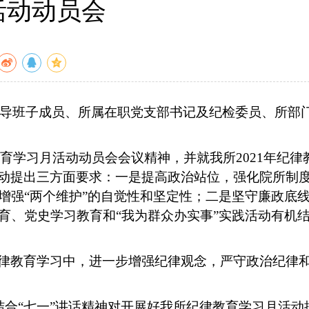
活动动员会
领导班子成员、所属在职党支部书记及纪检委员、所部
教育学习月活动动员会会议精神，并就我所2021年纪律
活动提出三方面要求：一是提高政治站位，强化院所制
增强“两个维护”的自觉性和坚定性；二是坚守廉政底
育、党史学习教育和“我为群众办实事”实践活动有机
律教育学习中，进一步增强纪律观念，严守政治纪律
结合“七一”讲话精神对开展好我所纪律教育学习月活动