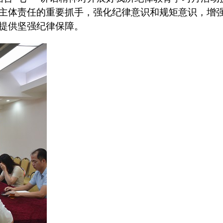
主体责任的重要抓手，强化纪律意识和规矩意识，增
提供坚强纪律保障。