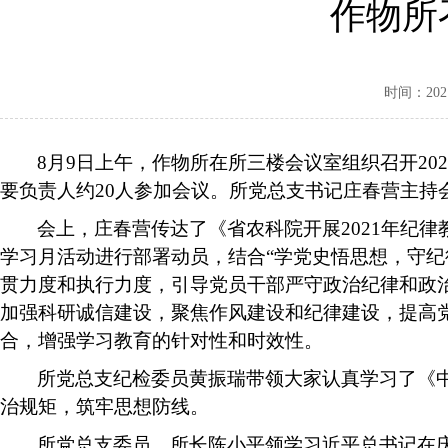
作物所
时间：2021-
8
月9日上午，作物所在所三楼会议室组织召开2
要负责人约20人参加会议。所党总支书记庄春营主持
会上，庄春营传达了《省农科院开展2021年纪律
学习月活动进行部署动员，结合“学党史悟思想，守纪
贯力度和执行力度，引导党员干部严守政治纪律和政
加强科研诚信建设，聚焦作风建设和纪律建设，提高
合，增强学习教育的针对性和时效性。
所党总支纪检委员黄振瑞带领大家认真学习了《
治规矩，筑牢思想防线。
所党总支委员、所长陈小平领学习近平总书记在庆