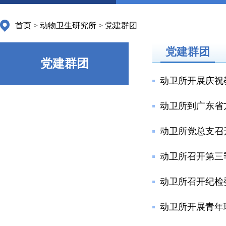
首页
>
动物卫生研究所
>
党建群团
党建群团
党建群团
动卫所开展庆祝
动卫所到广东省
动卫所党总支召
动卫所召开第三
动卫所召开纪检
动卫所开展青年