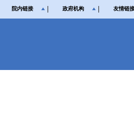
院内链接
政府机构
友情链