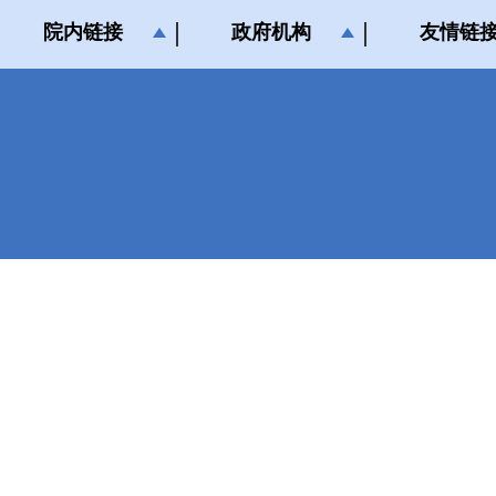
院内链接
政府机构
友情链