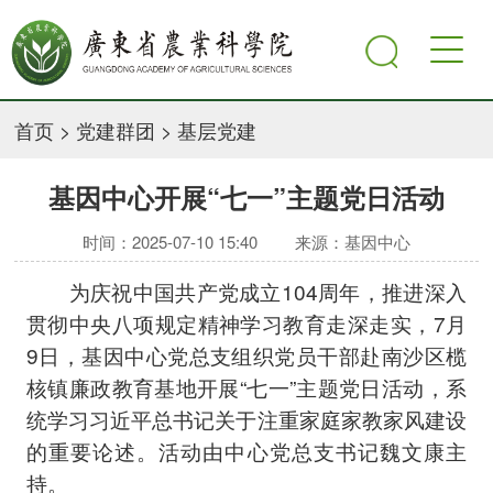
首页
>
党建群团
>
基层党建
基因中心开展“七一”主题党日活动
时间：2025-07-10 15:40
来源：基因中心
为庆祝中国共产党成立104周年，推进深入
贯彻中央八项规定精神学习教育走深走实，7月
9日，基因中心党总支组织党员干部赴南沙区榄
核镇廉政教育基地开展“七一”主题党日活动，系
统学习习近平总书记关于注重家庭家教家风建设
的重要论述。活动由中心党总支书记魏文康主
持。