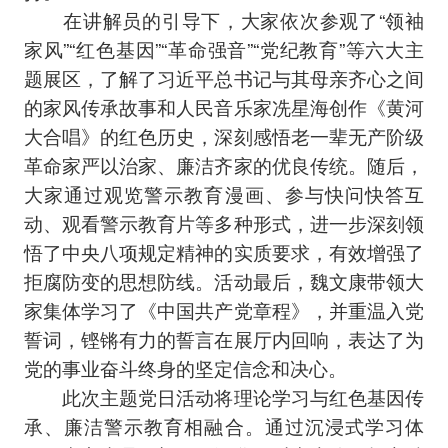
在讲解员的引导下，大家依次参观了“领袖
家风”“红色基因”“革命强音”“党纪教育”等六大主
题展区，了解了习近平总书记与其母亲齐心之间
的家风传承故事和人民音乐家冼星海创作《黄河
大合唱》的红色历史，深刻感悟老一辈无产阶级
革命家严以治家、廉洁齐家的优良传统。随后，
大家通过观览警示教育漫画、参与快问快答互
动、观看警示教育片等多种形式，进一步深刻领
悟了中央八项规定精神的实质要求，有效增强了
拒腐防变的思想防线。活动最后，魏文康带领大
家集体学习了《中国共产党章程》，并重温入党
誓词，铿锵有力的誓言在展厅内回响，表达了为
党的事业奋斗终身的坚定信念和决心。
此次主题党日活动将理论学习与红色基因传
承、廉洁警示教育相融合。通过沉浸式学习体