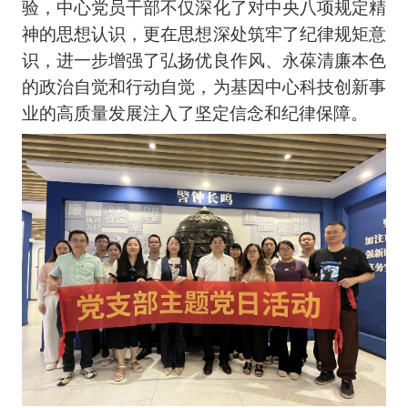
验，中心党员干部不仅深化了对中央八项规定精
神的思想认识，更在思想深处筑牢了纪律规矩意
识，进一步增强了弘扬优良作风、永葆清廉本色
的政治自觉和行动自觉，为基因中心科技创新事
业的高质量发展注入了坚定信念和纪律保障。