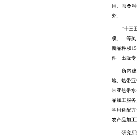
用、蚕桑种
究。
“十三五”
项、二等奖
新品种权1
件；出版专著
所内建有
地、热带亚
带亚热带水
品加工服务
学用途配方
农产品加工
研究所坚持