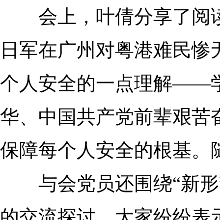
会上，叶倩分享了
阅
日军在广州对粤港难民
惨
个人安全的一点理解——
华
、
中国共产党前辈
艰苦
保障每个人安全的
根基
。
与会
党员
还
围绕
“
新形
的交流探讨
。
大家
纷纷表