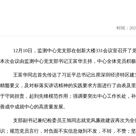
时间：2020-
12月10日，监测中心党支部在创新大楼331会议室召
本次会议由监测中心党支部书记王富华主持，中心全体党员积极
王富华同志首先传达了习近平总书记出席深圳经济特区建
精髓要义，及对标落实讲话精神的实践要求方面进行了由表及里
于守岗担责，起到先锋模范作用；强调要突出中心工作长处，补
善成中成就中心的高质量发展。
支部副书记兼纪检委员王旭同志就党风廉政建设再次为全
识；规范党员言行，对负面不实信息做到不发，不转，不赞；坚