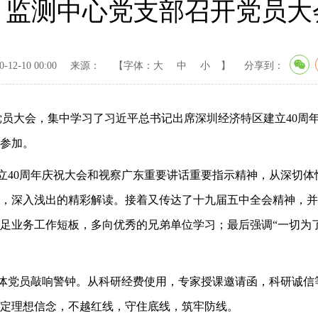
监测中心党支部召开党员大
12-10 00:00
来源：
【字体：
大
中
小
】
分享到：
开了党员大会，集中学习了习近平总书记出席深圳经济特区建立40
参加。
立40周年庆祝大会和视察广东重要讲话重要指示精神，从深切
，深入浅出的精彩解读。接着又传达了十九届五中全会精神，并
足业务工作短板，多向优秀的兄弟单位学习；最后强调“一切为
体党员敲响警钟。从科研经费使用，专家授课邀请函，科研诚信
定理想信念，不越红线，守住底线，筑牢防线。