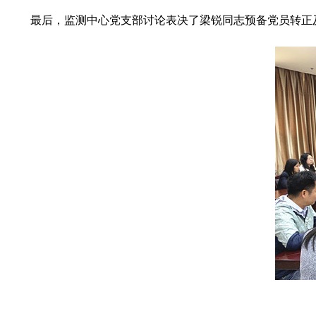
最后，监测中心党支部讨论表决了梁锐同志预备党员转正