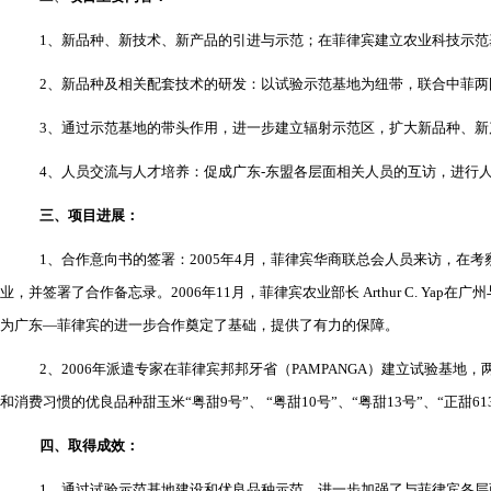
1
、新品种、新技术、新产品的引进与示范；在菲律宾建立农业科技示范
2
、新品种及相关配套技术的研发：以试验示范基地为纽带，联合中菲两
3
、通过示范基地的带头作用，进一步建立辐射示范区，扩大新品种、新
4
、人员交流与人才培养：促成广东
-
东盟各层面相关人员的互访，进行
三、项目进展：
1
、合作意向书的签署：
2005
年
4
月，菲律宾华商联总会人员来访，在考
业，并签署了合作备忘录。
2006
年
11
月，菲律宾农业部长
Arthur C. Yap
在广州
为广东―菲律宾的进一步合作奠定了基础，提供了有力的保障。
2
、
2006
年派遣专家在菲律宾邦邦牙省（
PAMPANGA
）建立试验基地，
和消费习惯的优良品种甜玉米
“
粤甜
9
号
”
、
“
粤甜
10
号
”
、
“
粤甜
13
号
”
、
“
正甜
61
四、取得成效：
1
、通过试验示范基地建设和优良品种示范，进一步加强了与菲律宾各层