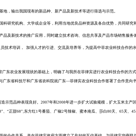
基地，输出我国现有的新品种、新产品及新技术等进行筛选与示范。
国科研究机构、大学或企业等，利用当地优良品种资源及各自优势，共同研究
产品及新技术的推广应用，同时建立技术咨询、信息共享及产品市场销售服务
人员技术培训，
加强人才的引进、交流及培养等，为提高中菲农业科技合作的
察广东农业发展现状的基础上，明确了与我所在菲律宾进行农业科技合作的方
与广东省科技厅和广东省农科院就广东―菲律宾农业科技合作签署了合作意向
两造示范品种表现良好。
2007
年和
2008
年进一步扩大试验规模，扩大玉米主产
3”
、
“
正甜
68”;
东方红
1
号番茄、广椒
2
号辣椒、蜜本南瓜、莎白
80
天、
65
天、
45
面的合作关系，并在菲律宾政府方面建立了良好的互信基础。与菲律宾华商联