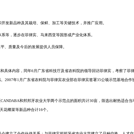
和开发新品种及其栽培、保鲜、加工等关键技术，并推广应用。
体系等，逐步在菲律宾、马来西亚等国形成产业化体系。
水平、质量及今后的发展提供人员保障。
式和具体内容，同年
6
月广东省科技厅及省农科院的领导回访菲律宾，考察了菲
书。
2007
年
1
月
广东省农科院与菲律宾农业部在菲律宾签署
35
公顷示范基地合作
区
CANDABA
和邦邦牙农业大学两个示范点的面积共计
30
亩，筛选出耐热适合当
天花椰菜等新品种合计
16
个。
总会建立了合作伙伴关系；与菲律宾邦邦牙省农业大学建立了品种交换、人才交