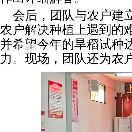
会后，团队与农户
建
农户解决种植上遇到的
并
希望
今年的
旱稻
试种
力。
现场，团队还为
农