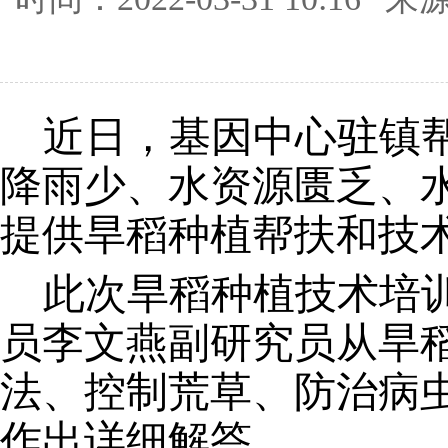
近日，基因中心驻镇
降雨少、水资源匮乏
、
提供
旱稻
种植
帮扶
和技
此次
旱稻种植技术培
员李文燕副研究员从旱
法、控制荒草、防治病
作出详细
解答
。