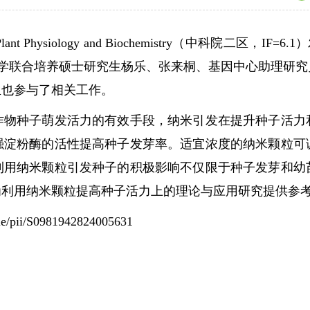
d Biochemistry（中科院二区，IF=6.1）发表题为“Nanoprimi
心与华南农业大学联合培养硕士研究生杨乐、张来桐、基因中心
生也参与了相关工作。
种子萌发活力的有效手段，纳米引发在提升种子活力和
强淀粉酶的活性提高种子发芽率。适宜浓度的纳米颗粒可
利用纳米颗粒引发种子的积极影响不仅限于种子发芽和幼
为利用纳米颗粒提高种子活力上的理论与应用研究提供参
icle/pii/S0981942824005631