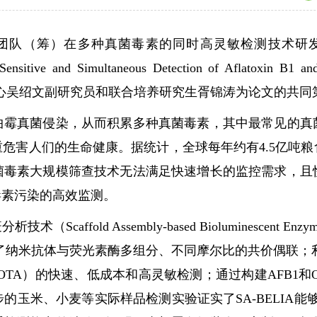
种真菌毒素的同时高灵敏检测技术研发方面取得新进展。研究成
or Sensitive and Simultaneous Detection of Aflato
线发表。基因中心吴绍文副研究员和联合培养研究生胥锦涛为论
真菌侵染，从而积累多种真菌毒素，其中最常见的真菌
危害人们的生命健康。据统计，全球每年约有4.5亿吨
菌毒素大规模筛查技术无法满足快速增长的监控需求，且
毒素污染的高效监测。
 Assembly-based Bioluminescent Enzym
了纳米抗体与荧光素酶多组分、不同摩尔比的共价偶联；
（OTA）的快速、低成本和高灵敏检测；通过构建AFB1
玉米、小麦等实际样品检测实验证实了SA-BELIA能够