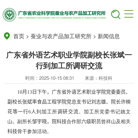
首页
>
蚕业与农产品加工研究所
>
新闻信息
广东省外语艺术职业学院副校长张斌一
行到加工所调研交流
时间：2025-10-15 08:31
来源：科技科
10
月
13
日
下午
，广东省外语艺术职业学院党委委员、
副校长张斌
率
食品工程学院党总支书记刘志雄
、
院长许映
花
等一行
6
人
到
加工
所
调研交流
。
加工
所党委书记姚文
山
、
副所长
邹宇晓，院科技
合作部
六级职员
曾祥山及相关
科技
骨干参加活动。