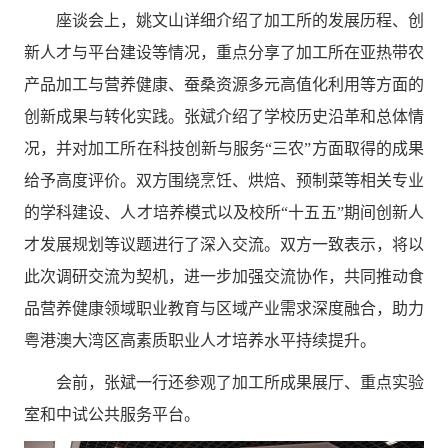
座谈会上，姚文山
详细
介绍了
加工
所的发展历程、
创
新
人才与平台建设
等
情况，重点分享了
加工所
在亚热带农
产品加工与营养健康、蚕桑资源多元高值化利用等方面的
创新成果与转化实践。张斌
介绍了学校历史沿革和总体情
况，并对加工
所在科技创新与
服务“三农”
方面
取得
的成果
给予高度评价
。
双方围绕烹饪
、烘焙、预制菜等
相关专业
的
学科
建设、人才培养模式以及
校所
“十五五”期间创新人
才发展规划等议题进行了深入交流。双方一致表示，将
以
此次调研交流为
契机，进一步加强交流协作，共同推动食
品营养健康领域职业教育与区域产业需求深度融合，助力
粤港澳大
湾区高素质职业人才培养水平持续提升。
会前
，张斌一行
还
参观了
加工
所成果
展厅
、重点实验
室和中试公共服务平台。