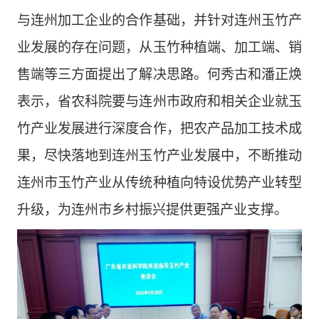
与
连州
加工企业的合作
基础
，
并针对
连州玉竹产
业发展的
存在
问题
，从玉竹种植端、加工端、销
售端等三方面
提出
了
解决
思路
。
何秀古和
潘正焕
表示，省农科院要
与
连州
市政府和相关企业就
玉
竹产业发展进行深
度
合作，
把
农产品加工技术成
果，
尽快
落地到连州玉竹产业发展中，
不断
推动
连州市玉竹产业
从传统种植向特设优势产业转型
升级，为连州市乡村振兴提供更强产业支撑。