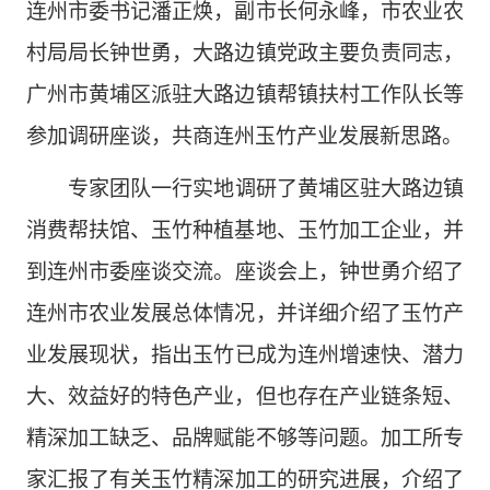
连州市委书记潘正焕，副市长何永峰，
市农业农
村局局长钟世勇，
大路边镇党政主要负责同志，
广州市黄埔区派驻大路边镇帮镇扶村工作队长等
参加调研座谈，共商
连州
玉竹产业发展新思路。
专家团队一行实地
调研
了黄埔区驻大路边镇
消费帮扶馆、玉竹
种植基地、玉竹
加工企业，并
到
连州市委座谈
交流
。座谈会上，
钟世勇
介绍了
连州市农业
发展总体情况，并详细介绍了
玉竹产
业发展
现状
，指出玉竹
已成为连州增速快、潜力
大、效益好的特色产业，但也存在产业链条短、
精深加工缺乏、品牌赋能不够等问题
。
加工所
专
家汇报
了有关玉竹精深加工的研究进展，
介绍了