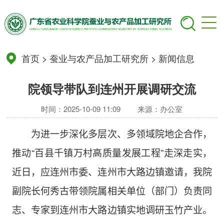
首页
>
蚕业与农产品加工研究所
>
新闻信息
院领导带队到连州开展调研交流
时间：2025-10-09 11:09
来源：办公室
为
进一步
深化多层次、多领域院地企合作
，
推动“
百县千镇万村高质量发展工程
”走深走实
，
近
日，应连州市委、连州市大路边镇邀请，我院
副院长何秀古
带领院属相关单位（部门）负责同
志、专家
到连州市大路边镇实地调研玉竹产业。