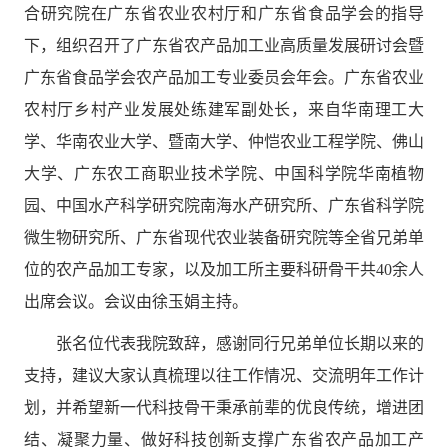
合研究院在广东省农业农村厅和广东省食品学会的指导
下，组织召开了广
东省农产品加工业高质量发展研讨会暨
广东省食品学会农产品加工专业
委员会年会。广东省
农业
农村
厅
乡村产业发展处练建军副处长，来自
华南理工大
学、华南农业大学、暨南大学、仲恺农业工程学院、佛山
大学、
广东农工商职业技术学院、中国科学院华南植物
园、中国水产科学研究院南海水产研究所、
广东省科学院
微生物研究所、
广东省现代农业装备研究
院
等
全省兄弟单
位的农产品加工专家
，
以及
加工所主要科研骨干共
4
0
余人
出席
会议。会议由徐玉娟主持。
张名位代表我院致辞，感谢同行兄弟单位长期以来的
支持，建议大家认真梳理以往工作情况、交流明年工作计
划，并希望新一代科技骨干秉承前辈的优良传统，增进团
结、凝聚力量、做好科技创新支撑广东省农产品加工产