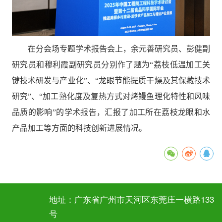
在分会场专题学术报告会上，
余元善
研究员
、
彭健副
研究员
和
穆利霞副
研究员分别作了题为“
荔枝低温加工关
键技术研发与产业化
”、
“
龙眼节能提质干燥及其保藏技术
研究
”、
“
加工熟化度及复热方式对烤鳗鱼理化特性和风味
品质的影响
”的学术报告，汇报了加工所在
荔枝龙眼和水
产品加工
等方面的
科技
创新进展情况。
地址：广东省广州市天河区东莞庄一横路133
号