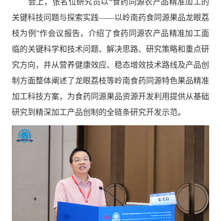
会上，张名位研究员以“食药同源农产品精准加工的
关键科技问题与探索实践
——以岭南药食同源果品龙眼荔
枝为例
”作
会议
报告，介绍了食药同源农产品精准加工面
临的关键科学
和技术
问题、解决思路、
研究
策略和重点研
究方向，
并从营养
健康效应、稳态增效
技术路线
及产品创
制
方面整体阐述
了龙眼荔枝
等
岭南食药同源
特色
果品
精准
加工科技方案
，为食药同源
果品资源
开发利用提供从基础
研究到
精深加工
产品创制的全
链条研究开发示范
。