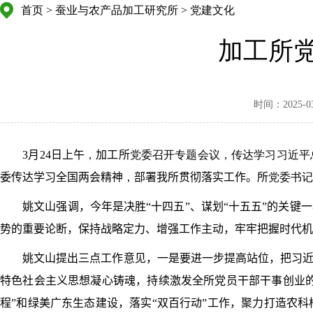
首页
>
蚕业与农产品加工研究所
>
党建文化
加工所
时间：2025-03-
3
月
2
4
日
上午
，
加工所
党委召开专题会议，传达学习习近平
委传达学习全国两会精神
，
部署我所贯彻落实工作。
所
党委书记
姚文山强调
，今年是决胜“十四五”、谋划“十五五”的关
势的重要论断，保持战略定力、增强工作主动，牢牢把握时代机
姚文山提出三点工作意见
，
一是
要进一步提高站位，把习
特色社会主义思想凝心铸魂，持续激发全所党员干部干事创业
程”和绿美广东生态建设，落实“双百行动”工作，聚力打造农