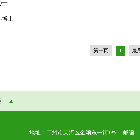
博士
-博士
第一页
1
最
接
地址：广州市天河区金颖东一街1号 邮编：51