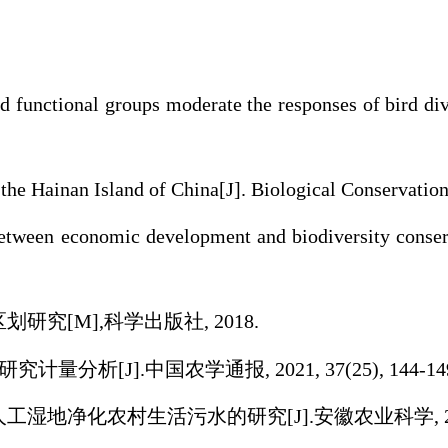
nd functional groups moderate the responses of bird div
in the Hainan Island of China[J]. Biological Conservatio
between economic development and biodiversity conserv
究[M],科学出版社, 2018.
计量分析[J].中国农学通报, 2021, 37(25), 144-14
化农村生活污水的研究[J].安徽农业科学, 2018, 46(