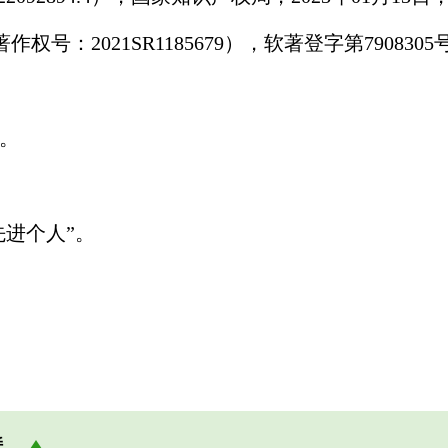
：2021SR1185679），软著登字第7908305号
）。
先进个人”。
接