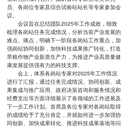
员、各岗位专家及综合试验站站长等专家参加会
议。
会议旨在总结团队2025年工作成效，细致
梳理各岗站任务完成情况，分析当前产业发展的
难点、痛点，明确下一阶段各岗站工作重点，加
强岗站协同创新，加快科技成果推广转化，打造
旱粮作物产业新质生产力，为推进产业高质量健
康发展提供强有力的科技支撑。
会上，体系各岗站专家对2025年工作情况
进行了汇报，通过任务完成情况、协同创新、成
果集成与推广应用、政府决策咨询和服务情况和
经费支出等方面详细展示了各领域的工作进展及
下一步工作计划。首席及各位专家对各岗站取得
的成绩给予了充分肯定，并就如何进一步加强协
同创新、加快成果转化、推进科技成果落地等问