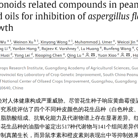
染对人体健康构成严重威胁。尽管花生种子响应黄曲霉侵
研究系统评估了四个不同种皮颜色的花生品种（白色种皮
、脂肪酸组成、抗氧化能力及代谢物谱上存在显著差异。
生品种的油脂中鉴定出517种代谢物与141个组间差异
抑制真菌生长，而异鼠李素和橙皮素则表现出中等抑制效