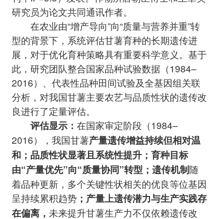
研究员为论文共同通讯作者。
在农业由“增产导向”向“质量与营养并重”转
型的背景下，系统评估甘薯育种的长期遗传进
展，对于优化育种策略具有重要科学意义。基于
此，研究团队整合国家品种试验数据（1984–
2016）、代表性品种田间试验及全基因组关联
分析，对我国甘薯主要农艺与品质性状的遗传改
良进行了定量评估。
在国家审定阶段（1984–
评估
显示
：
2016），我国甘薯
产量遗传增益
持续但相对温
和
；
品质性状
显著且系统性提升
；
育种目标
随
由“产量优先”向“质量协同”转型
；
遗传机制
着品种更新，多个关键性状相关的优良等位基因
呈持续累积趋势
；
产量
上
遗传潜力与生产实践
存
未来提升甘薯生产力不仅依赖遗传改
在
偏离，