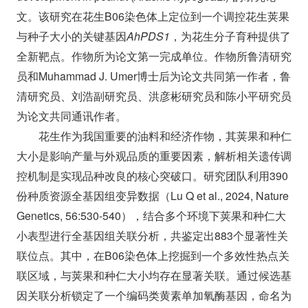
文。该研究在花生B06染色体上定位到一个调控花生荚果
与种子大小的关键基因
AhPDS1
，为花生分子育种提供了
全新靶点。作物所为论文第一完成单位。作物所鲁清研究
员和Muhammad J. Umer博士后为论文共同第一作者，鲁
清研究员、刘浩副研究员、洪彦彬研究员和陈小平研究员
为论文共同通讯作者。
花生作为我国重要的油料和经济作物，其荚果和种仁
大小是影响产量与外观品质的重要因素，解析相关遗传调
控机制是实现品种改良的核心突破口。研究团队利用390
份种质资源全基因组变异数据（Lu Q et al., 2024, Nature
Genetics, 56:530-540），结合多个环境下荚果和种仁大
小表型进行全基因组关联分析，共鉴定出883个显著性关
联位点。其中，在B06染色体上挖掘到一个多效性热点关
联区域，与荚果和种仁大小均存在显著关联。通过候选基
因关联分析锁定了一个编码类黄素单加氧酶基因，命名为