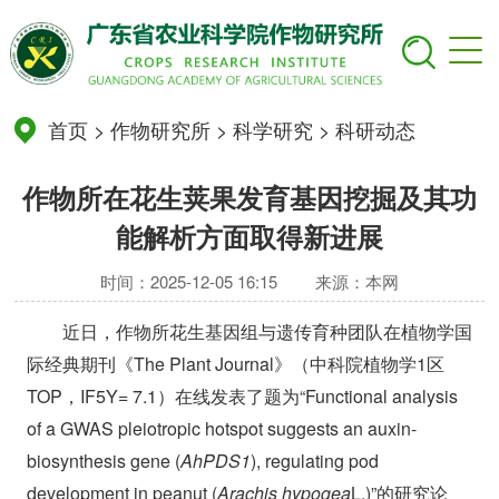
首页
>
作物研究所
>
科学研究
>
科研动态
作物所在花生荚果发育基因挖掘及其功
能解析方面取得新进展
时间：2025-12-05 16:15
来源：本网
近日，作物所花生基因组与遗传育种团队在植物学国
际经典期刊《The Plant Journal》（中科院植物学1区
TOP，IF
5Y
= 7.1）在线发表了题为“Functional analysis
of a GWAS pleiotropic hotspot suggests an auxin-
biosynthesis gene (
AhPDS1
), regulating pod
development in peanut (
Arachis hypogea
L.)”的研究论