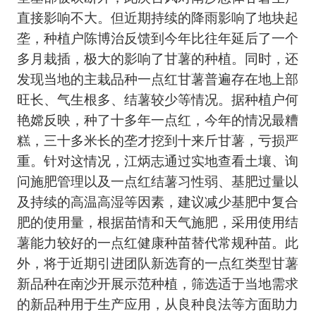
直接影响不大。但近期持续的降雨影响了地块起
垄，种植户陈博治反馈到今年比往年延后了一个
多月栽插，极大的影响了甘薯的种植。同时，还
发现当地的主栽品种一点红甘薯普遍存在地上部
旺长、气生根多、结薯较少等情况。据种植户何
艳嫦反映，种了十多年一点红，今年的情况最糟
糕，三十多米长的垄才挖到十来斤甘薯，亏损严
重。针对这情况，江炳志通过实地查看土壤、询
问施肥管理以及一点红结薯习性弱、基肥过量以
及持续的高温高湿等因素，建议减少基肥中复合
肥的使用量，根据苗情和天气施肥，采用使用结
薯能力较好的一点红健康种苗替代常规种苗。此
外，将于近期引进团队新选育的一点红类型甘薯
新品种在南沙开展示范种植，筛选适于当地需求
的新品种用于生产应用，从良种良法等方面助力