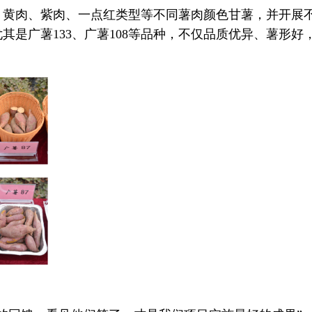
肉、黄肉、紫肉、一点红类型等不同薯肉颜色甘薯，并开展
是广薯133、广薯108等品种，不仅品质优异、薯形好