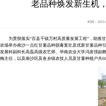
老品种焕发新生机
时间：2025-01
为贯彻落实“百县千镇万村高质量发展工程”，助推
农场举办南沙一点红甘薯品种脱毒复壮及优新甘薯品种
发展科副科长高磊高级农艺师、华南农业大学冯发强副
梅主任，以及南沙区及各乡镇农技人员及甘薯种植户共6