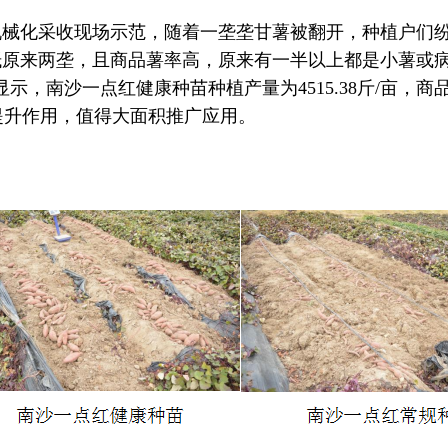
械化采收现场示范，随着一垄垄甘薯被翻开，种植户们纷
抵原来两垄，且商品薯率高，原来有一半以上都是小薯或
沙一点红健康种苗种植产量为4515.38斤/亩，商品薯率高
大提升作用，值得大面积推广应用。