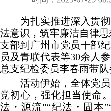
为扎实推进深入贯彻中
法意识，筑牢廉洁自律思
支部到广州市党员干部纪
员及青联代表等30余人
总支纪检委员李春雨带队
活动伊始，全体党员干
党初心，强化担当使命。
法・源流”“纪法・固本”