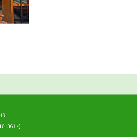
40
101361号