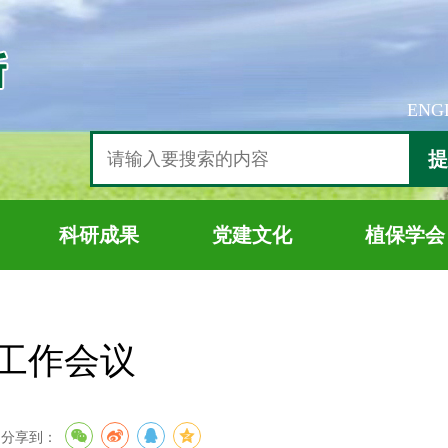
ENG
提
科研成果
党建文化
植保学会
工作会议
分享到：