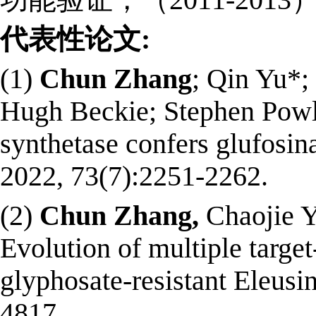
代表性论文:
(1)
Chun Zhang
; Qin Yu*;
Hugh Beckie; Stephen Powle
synthetase confers glufosina
2022, 73(7):2251-2262.
(2)
Chun Zhang,
Chaojie Y
Evolution of multiple target
glyphosate-resistant Eleusi
4817.