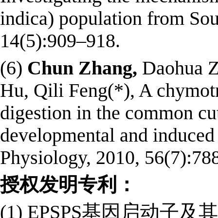
indica) population from Sou
14(5):909–918.
(6)
Chun Zhang,
Daohua Zh
Hu, Qili Feng(*), A chymotr
digestion in the common cut
developmental and induced e
Physiology, 2010, 56(7):78
授权发明专利：
(1) EPSPS基因启动子及其应