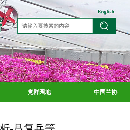
English
党群园地
中国兰协
析-吕复兵等