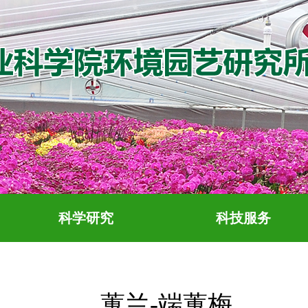
科学研究
科技服务
蕙兰-端蕙梅