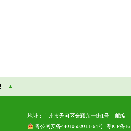
接
地址：广州市天河区金颖东一街1号 邮编：51
粤公网安备44010602013764号
粤ICP备16