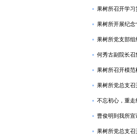
果树所召开学习
果树所开展纪念
果树所党支部组
何秀古副院长召
果树所召开模范
果树所党总支召
不忘初心，重走
曹俊明到我所宣
果树所党总支召