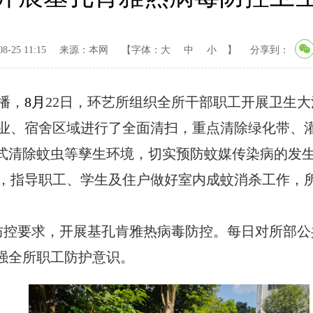
-25 11:15
来源：本网
【字体：
大
中
小
】
分享到：
播，
8月
22
日，环艺所组织全所干部职工开展卫生大
业、宿舍区域进行了全面清扫，重点清除绿化带、
式清除蚊虫等孳生环境，切实预防蚊媒传染病的发
，指导职工、学生及住户做好室内成蚊消杀工作，
防控要求，开展基孔肯雅热病毒防控。每日对所部公
强全所职工防护意识。