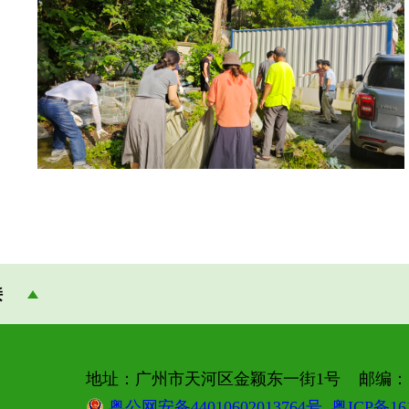
接
地址：广州市天河区金颖东一街1号 邮编：51
粤公网安备44010602013764号
粤ICP备16