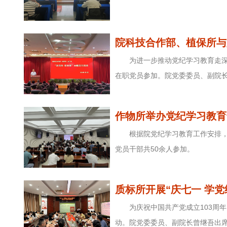
院科技合作部、植保所与
为进一步推动党纪学习教育走深
在职党员参加。院党委委员、副院
作物所举办党纪学习教育
根据院党纪学习教育工作安排
党员干部共50余人参加。
质标所开展“庆七一 学党
为庆祝中国共产党成立103周
动。院党委委员、副院长曾继吾出席