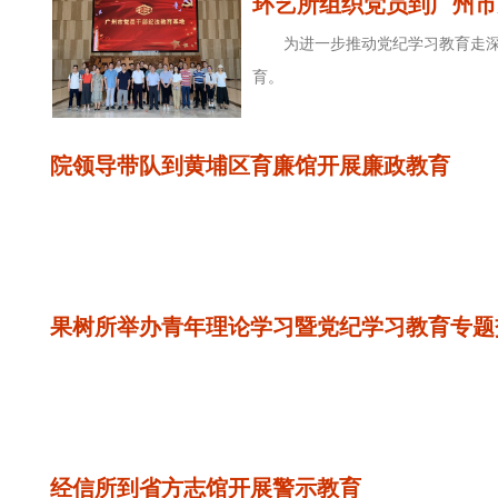
环艺所组织党员到广州市
为进一步推动党纪学习教育走深
育。
院领导带队到黄埔区育廉馆开展廉政教育
果树所举办青年理论学习暨党纪学习教育专题
经信所到省方志馆开展警示教育