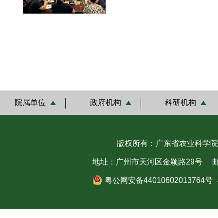
院属单位
政府机构
科研机构
版权所有：广东省农业科学院
地址：广州市天河区金颖路29号
邮
粤公网安备44010602013764号