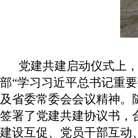
党建共建启动仪式上
部“学习习近平总书记重
及省委常委会会议精神。
签署了党建共建协议书，
建设互促、党员干部互动