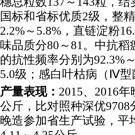
穗总粒数137～143粒，结实
国标和省标优质2级，整精米率
2.2%～5.8%，直链淀粉16
味品质分80～81。中抗稻瘟
的抗性频率分别为92.3%～9
5.0级；感白叶枯病（Ⅳ型
产量表现：
2015、201
公斤，比对照种深优9708分
晚造参加省生产试验，平均亩产
4.11～4.25公斤。