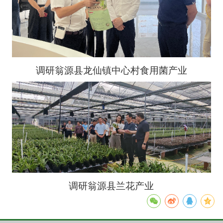
调研翁源县龙仙镇中心村食用菌产业
调研翁源县兰花产业