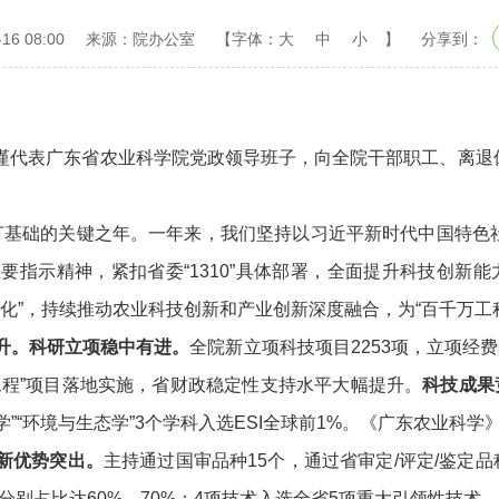
16 08:00
来源：院办公室
【字体：
大
中
小
】
分享到：
代表广东省农业科学院党政领导班子，向全院干部职工、离退休
局打基础的关键之年。一年来，我们坚持以习近平新时代中国特
指示精神，紧扣省委“1310”具体部署，全面提升科技创新能力
转化”，持续推动农业科技创新和产业创新深度融合，为“百千万
升。
科研立项稳中有进。
全院新立项科技项目2253项，立项经
工程”项目落地实施，省财政稳定性支持水平大幅提升。
科技成果
“环境与生态学”3个学科入选ESI全球前1%。《广东农业科学》入选
新优势突出。
主持通过国审品种15个，通过省审定/评定/鉴定
年分别占比达60%、70%；4项技术入选全省5项重大引领性技