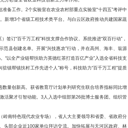
准备工作。2个实验室在农业农村部重点实验室“十四五”考评中
设。新增3个省级工程技术类平台。与白云区政府推动共建国家蔬
区）签订“百千万工程”科技支撑合作协议。系统推进“双百行动”，
示范县创建名单。开展“兴技惠农”行动，并在高州、海丰、翁源
%。“以全产业链帮扶助力英德红茶打造百亿产业”入选全省科技支
村振兴驻镇帮镇扶村工作先进个人”称号，科技助力“百千万工程”提质
入选数量创新高。获省教育厅计划单列研究生联合培养指标同比增
激活聚才引智动能。3人入选中组部第26批博士服务团。组织管
（岭南特色现代农业专场），省人大主要领导和省委、省政府分
、头部企业近100家单位拜访交流。加快拓展与天河区政府、林