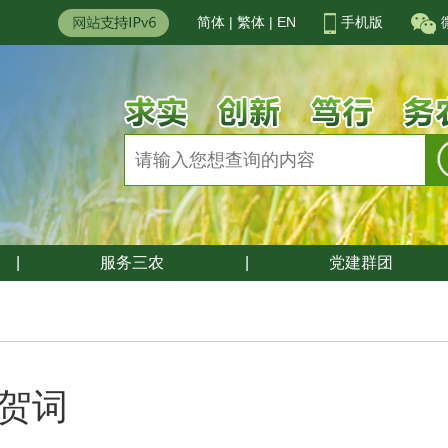
简体
|
繁体
|
EN
手机版
|
服务三农
|
党建群团
春贺词