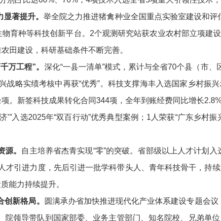
力显著提升。
举全院之力推进猪禽种业全国重点实验室建设和评估
生物育种等科技创新平台。2个观测研究站获农业农村部立项建
准农田建设，科研基础条件不断完善。
千万工程”。
深化“一县一清单”模式，累计与全省70个县（市、
兴战略实绩考核中再获“优秀”。科技支撑海丰入选国家乡村振兴
项。新签科技成果转化合同344项，全年到账经费同比增长2.8
济’”入选2025年“双百行动”优秀典型案例；1人荣获“广东乡
资源。
自主培养省杰青实现“零”的突破。省部级以上人才计划
次人才引进力度，先后引进一批学科带头人、青年科技骨干，持续
素质能力持续提升。
合创新格局。
圆满承办省加快推进现代化产业体系建设专题会议
。院领导带队到国家部委、业务主管部门、知名院校、兄弟单位