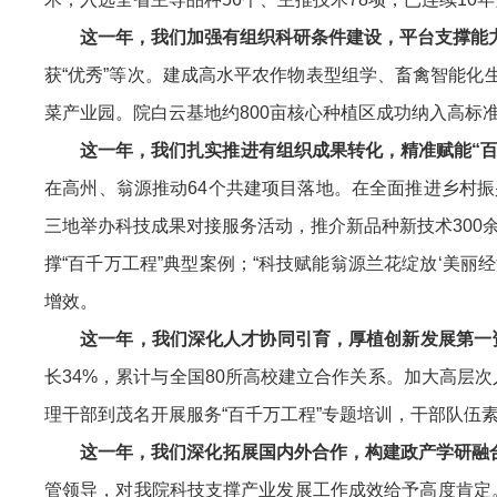
这一年，我们加强有组织科研条件建设，平台支撑能
获“优秀”等次。建成高水平农作物表型组学、畜禽智能化
菜产业园。院白云基地约800亩核心种植区成功纳入高标
这一年，我们扎实推进有组织成果转化，精准赋能“百
在高州、翁源推动64个共建项目落地。在全面推进乡村振
三地举办科技成果对接服务活动，推介新品种新技术300余
撑“百千万工程”典型案例；“科技赋能翁源兰花绽放‘美丽经
增效。
这一年，我们深化人才协同引育，厚植创新发展第一
长34%，累计与全国80所高校建立合作关系。加大高层
理干部到茂名开展服务“百千万工程”专题培训，干部队伍
这一年，我们深化拓展国内外合作，构建政产学研融
管领导，对我院科技支撑产业发展工作成效给予高度肯定