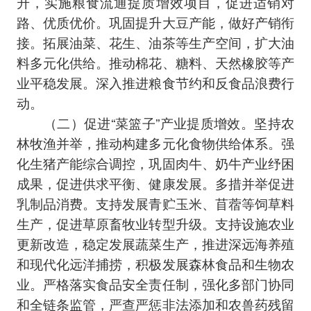
升，实施粮食流通提质增效项目，促进适销对
路、优质优价。巩固提升大豆产能，做好产销衔
接。拓展油菜、花生、油茶等生产空间，扩大油
料多元化供给。推动棉花、糖料、天然橡胶等产
业平稳发展。深入推进粮食节约和反食品浪费行
动。
（二）促进“菜篮子”产业提质增效。坚持农
林牧渔并举，推动构建多元化食物供给体系。强
化生猪产能综合调控，巩固肉牛、奶牛产业纾困
成果，促进供求平衡、健康发展。多措并举促进
乳制品消费。支持发展青贮玉米、苜蓿等饲草料
生产，促进草原畜牧业转型升级。支持设施农业
更新改造，稳定发展蔬菜生产，推进深远海养殖
和现代化远洋捕捞，积极发展森林食品和生物农
业。严格落实食品安全责任制，强化多部门协同
和全链条监管，严查严惩非法添加和农兽药残留