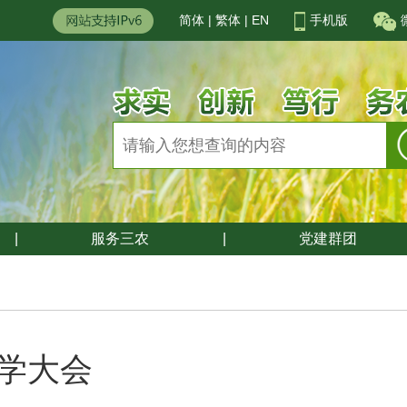
简体
|
繁体
|
EN
手机版
|
服务三农
|
党建群团
学大会